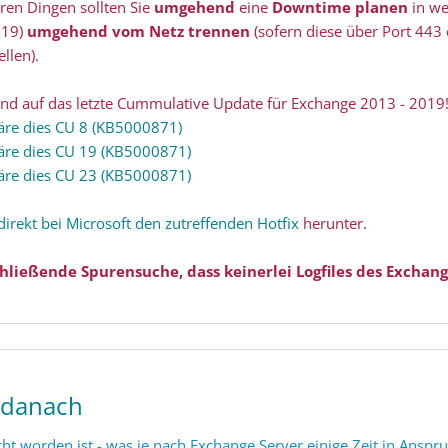
ren Dingen sollten Sie
umgehend
eine
Downtime planen
in we
019)
umgehend vom Netz trennen
(sofern diese über Port 443
llen).
end auf das letzte Cummulative Update für Exchange 2013 - 2019
äre dies CU 8 (KB5000871)
äre dies CU 19 (KB5000871)
äre dies CU 23 (KB5000871)
direkt bei Microsoft den zutreffenden Hotfix
herunter.
schließende Spurensuche, dass keinerlei Logfiles des Exchan
 danach
t worden ist - was je nach Exchange Server einige Zeit in Ansp