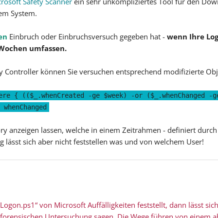
rosoft Safety Scanner
ein sehr unkompliziertes Tool für den Do
rem System.
en
Einbruch oder Einbruchsversuch gegeben hat -
wenn Ihre Lo
3 Wochen umfassen.
ry Controller können Sie versuchen entsprechend modifizierte Ob
ere { (($_.whenCreated -ge $week) -or ($_.whenChanged -g
 whenChanged
ory anzeigen lassen, welche in einem Zeitrahmen - definiert durc
g lässt sich aber nicht feststellen was und von welchem User!
ogon.ps1“ von Microsoft Auffälligkeiten feststellt, dann lässt sic
forensischen Untersuchung sagen. Die Wege führen von einem ab