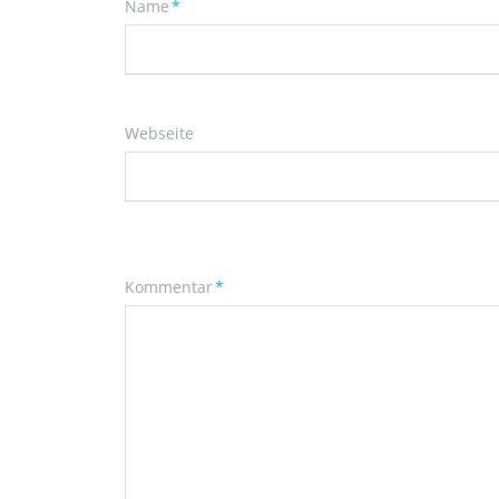
Pflichtfeld
Name
*
Webseite
Pflichtfeld
Kommentar
*