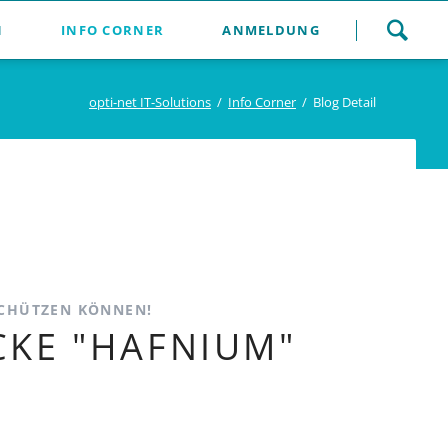
Navigation
N
INFO CORNER
ANMELDUNG
überspringen
opti-net IT-Solutions
Info Corner
Blog Detail
SCHÜTZEN KÖNNEN!
CKE "HAFNIUM"