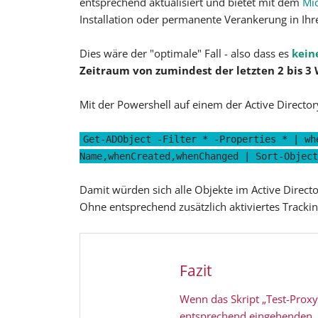
entsprechend aktualisiert und bietet mit dem
Mic
Installation oder permanente Verankerung in Ih
Dies wäre der "optimale" Fall - also dass es
kein
Zeitraum von zumindest der letzten 2 bis 
Mit der Powershell auf einem der Active Directo
Get-ADObject -Filter * -Properties * | wh
Name,whenCreated,whenChanged | Sort-Object
Damit würden sich alle Objekte im Active Direct
Ohne entsprechend zusätzlich aktiviertes Trackin
Fazit
Wenn das Skript „Test-ProxyL
entsprechend eingehenden, 