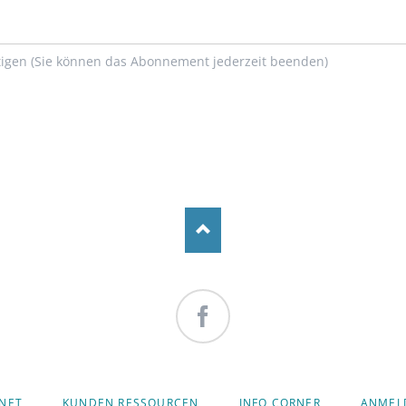
igen (Sie können das Abonnement jederzeit beenden)
Facebook
TION
-NET
KUNDEN RESSOURCEN
INFO CORNER
ANMEL