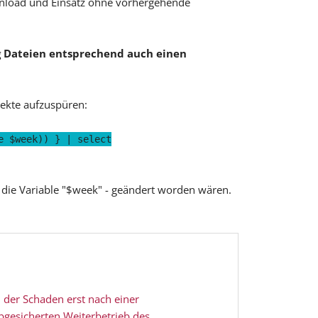
wnload und Einsatz ohne vorhergehende
g Dateien entsprechend auch einen
jekte aufzuspüren:
e $week)) } | select
h die Variable "$week" - geändert worden wären.
h der Schaden erst nach einer
gesicherten Weiterbetrieb des